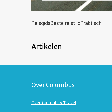
Reisgids
Beste reistijd
Praktisch
Artikelen
Over Columbus
Over Columbus Travel