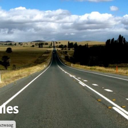
les
wzwaag