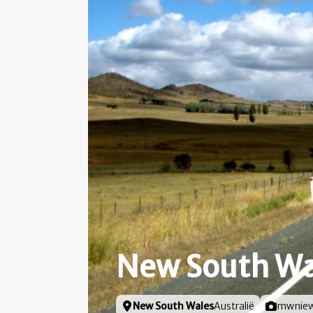
New South Wa
Locatie
New South Wales
Australië
Foto door
mwnie