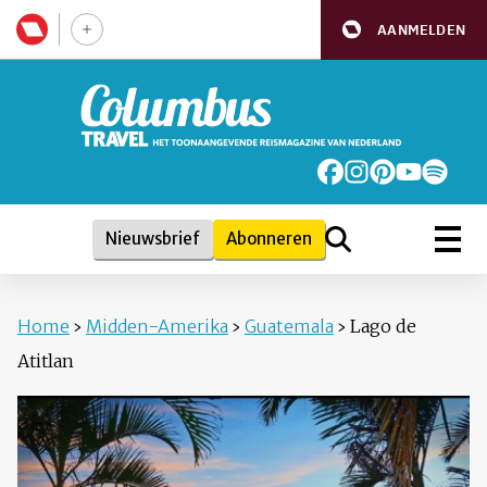
AANMELDEN
Nieuwsbrief
Abonneren
Home
›
Midden-Amerika
›
Guatemala
›
Lago de
Atitlan