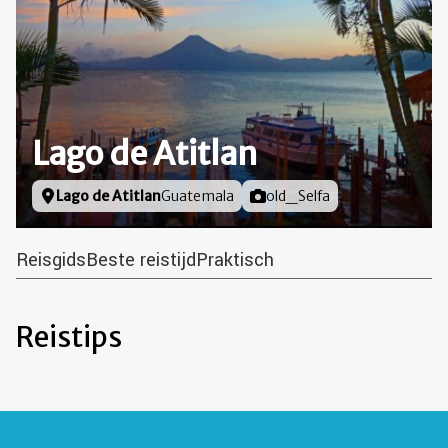
Lago de Atitlan
Locatie
Lago de Atitlan
Guatemala
Foto door
old_Selfa
Reisgids
Beste reistijd
Praktisch
Reistips