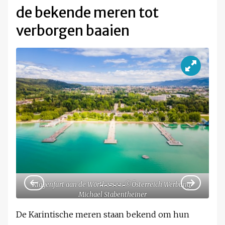
de bekende meren tot
verborgen baaien
Klagenfurt aan de Wörthersee. ©Österreich Werbung/
W
us
Michael Stabentheiner
De Karintische meren staan bekend om hun