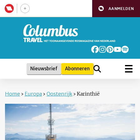
AANMELDEN
Nieuwsbrief
Abonneren
Home
›
Europa
›
Oostenrijk
›
Karinthië