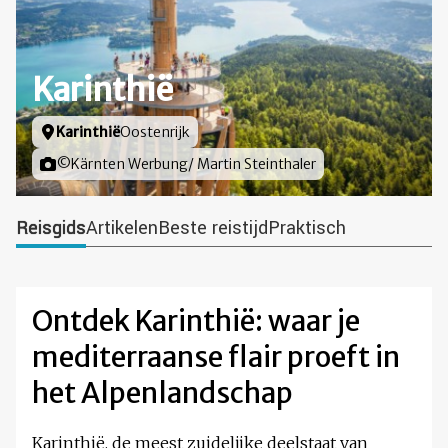
Karinthië
Locatie
Karinthië
Oostenrijk
Foto door
©Kärnten Werbung/ Martin Steinthaler
Reisgids
Artikelen
Beste reistijd
Praktisch
Ontdek Karinthië: waar je
mediterraanse flair proeft in
het Alpenlandschap
Karinthië, de meest zuidelijke deelstaat van