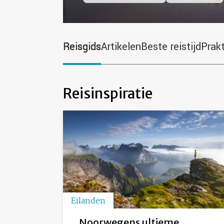
Reisgids
Artikelen
Beste reistijd
Prak
Reisinspiratie
Eilanden
Noorwegens ultieme