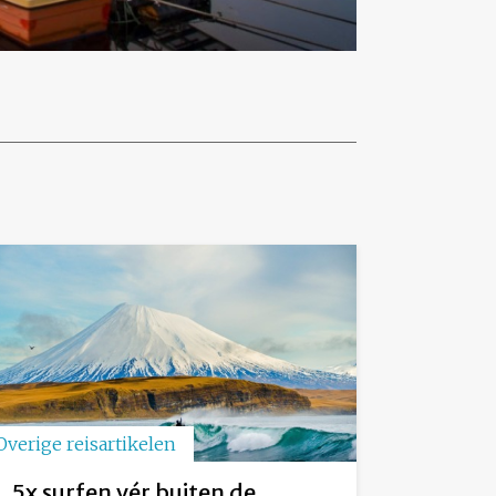
Overige reisartikelen
5x surfen vér buiten de