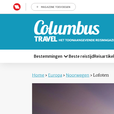
MAGAZINE TOEVOEGEN
Bestemmingen
Beste reistijd
Reisartike
Home
›
Europa
›
Noorwegen
›
Lofoten