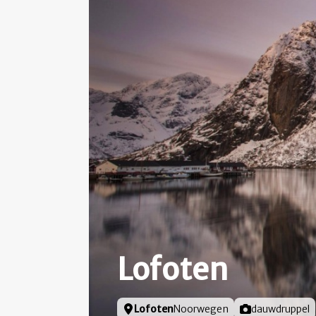
Lofoten
Locatie
Lofoten
Noorwegen
Foto door
dauwdruppel