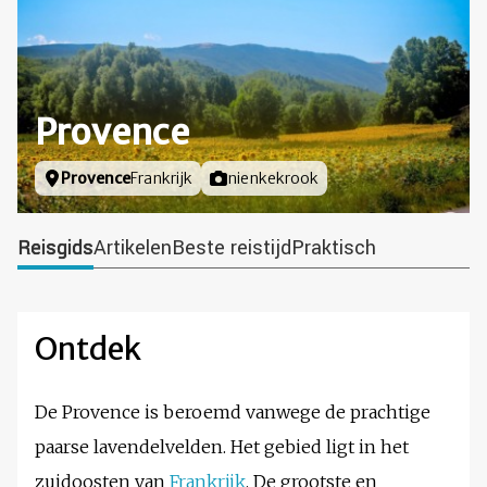
Provence
Locatie
Provence
Frankrijk
Foto door
nienkekrook
Reisgids
Artikelen
Beste reistijd
Praktisch
Ontdek
De Provence is beroemd vanwege de prachtige
paarse lavendelvelden. Het gebied ligt in het
zuidoosten van
Frankrijk
. De grootste en