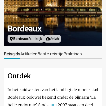
Bordeaux
Locatie
Bordeaux
Frankrijk
Foto door
Vellah
Reisgids
Artikelen
Beste reistijd
Praktisch
Ontdek
In het zuidwesten van het land ligt de mooie stad
Bordeaux, ook wel bekend onder de bijnaam 'La
belle endormie'. Sinds
juni
2007 staat een deel