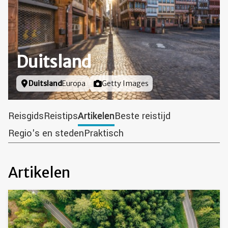
Duitsland
Locatie
Duitsland
Europa
Foto door
Getty Images
Reisgids
Reistips
Artikelen
Beste reistijd
Regio's en steden
Praktisch
Artikelen