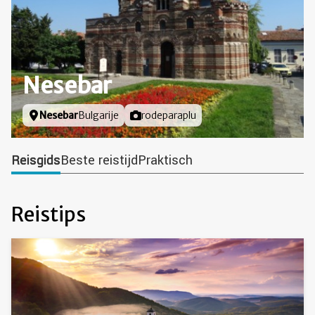
Nesebar
Locatie
Nesebar
Bulgarije
Foto door
rodeparaplu
Reisgids
Beste reistijd
Praktisch
Reistips