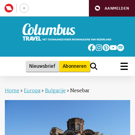
AANMELDEN
Nieuwsbrief
Abonneren
Home
›
Europa
›
Bulgarije
›
Nesebar