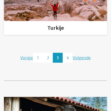
Turkije
Vorige
1
2
3
4
Volgende