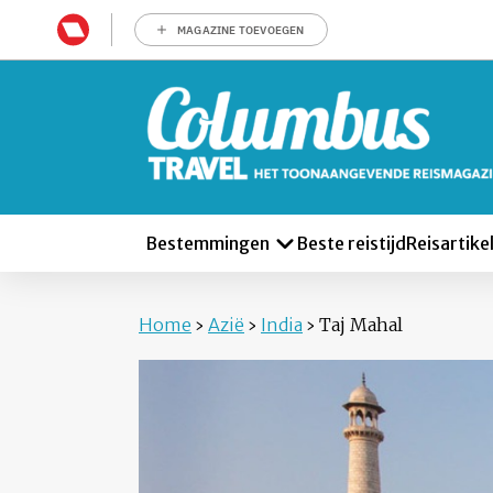
MAGAZINE TOEVOEGEN
Bestemmingen
Beste reistijd
Reisartike
Home
›
Azië
›
India
›
Taj Mahal