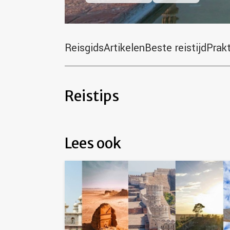
Reisgids
Artikelen
Beste reistijd
Prak
Reistips
Lees ook