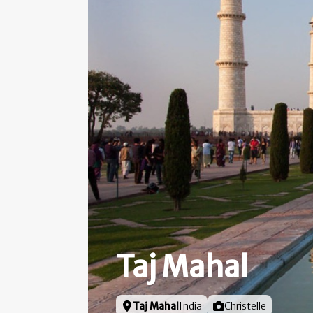
Taj Mahal
Locatie
Taj Mahal
India
Foto door
Christelle