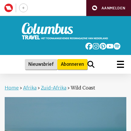
AANMELDEN
Nieuwsbrief
Abonneren
Home
›
Afrika
›
Zuid-Afrika
›
Wild Coast