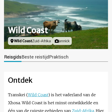
Wild Coast
Locatie
Wild Coast
Zuid-Afrika
Foto door
annick
Reisgids
Beste reistijd
Praktisch
Ontdek
Transkei (
Wild Coast
) is het vaderland van de
Xhosa. Wild Coast is het minst ontwikkelde en
één van de ruigste gebieden van
Zuid-Afrika
. Hier