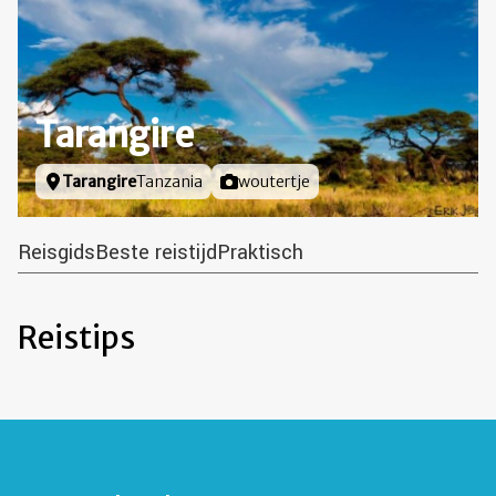
Tarangire
Locatie
Tarangire
Tanzania
Foto door
woutertje
Reisgids
Beste reistijd
Praktisch
Reistips