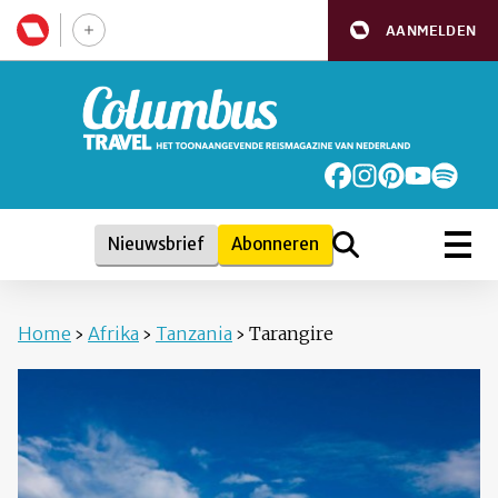
AANMELDEN
Nieuwsbrief
Abonneren
Home
›
Afrika
›
Tanzania
›
Tarangire